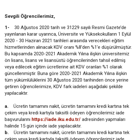
Sevgili Öğrencilerimiz,
1-
30 Ağustos 2020 tarih ve 31229 sayılı Resmi Gazete’de
yayınlanan karar uyarınca, Üniversite ve Yüksekokulların 1 Eylül
2020 - 30 Haziran 2021 tarihleri arasında verecekleri eğitim
hizmetlerinden alınacak KDV oranı %8’den %1’e düşürülmüştür.
Bu kapsamda 2020-2021 Akademik Yılına ilişkin üniversitemiz
ön lisans, lisans ve lisansüstü öğrencilerinden tahsil edilmiş
veya edilecek eğitim ücretlerine ait KDV oranları %1 olarak
güncellenmiştir. Buna göre 2020-2021 Akademik Yılına ilişkin
tüm yükümlülüklerini 30 Ağustos 2020 tarihinden önce yerine
getiren öğrencilerimize, KDV fark iadeleri aşağıdaki şekilde
yapılacaktır.
a.
Ücretin tamamını nakit, ücretin tamamını kredi kartına tek
çekim veya kredi kartıyla taksitli ödeyen öğrencilerimiz iade
başvurularını
https://iade.iku.edu.tr/
adresinden yapmaları
halinde 15 gün içinde iade yapılacaktır.
b.
Ücretin tamamını nakit, ücretin tamamını kredi kartına tek
çekim veya kredi kartıyla taksitli ödeyen öğrencilerimiz iade