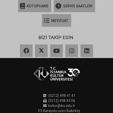
KÜTÜPHANE
SERVİS SAATLERİ
MEVZUAT
BİZİ TAKİP EDİN
Facebook
X
YouTube
Instagram
LinkedIn
(0212) 498 41 41
(0212) 498 43 06
kultur@iku.edu.tr
E5 Karayolu üzeri Bakırköy