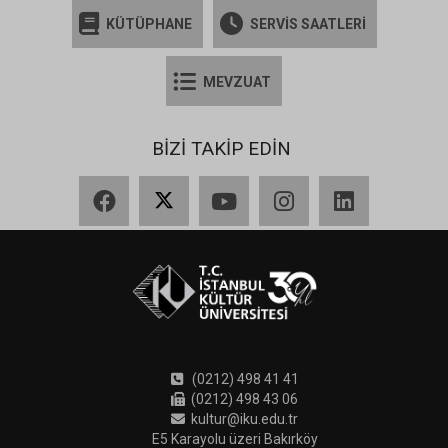
KÜTÜPHANE
SERVİS SAATLERİ
MEVZUAT
BİZİ TAKİP EDİN
Facebook
X
YouTube
Instagram
LinkedIn
(0212) 498 41 41
(0212) 498 43 06
kultur@iku.edu.tr
E5 Karayolu üzeri Bakırköy