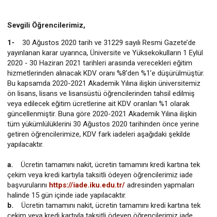
Sevgili Öğrencilerimiz,
1-
30 Ağustos 2020 tarih ve 31229 sayılı Resmi Gazete’de
yayınlanan karar uyarınca, Üniversite ve Yüksekokulların 1 Eylül
2020 - 30 Haziran 2021 tarihleri arasında verecekleri eğitim
hizmetlerinden alınacak KDV oranı %8’den %1’e düşürülmüştür.
Bu kapsamda 2020-2021 Akademik Yılına ilişkin üniversitemiz
ön lisans, lisans ve lisansüstü öğrencilerinden tahsil edilmiş
veya edilecek eğitim ücretlerine ait KDV oranları %1 olarak
güncellenmiştir. Buna göre 2020-2021 Akademik Yılına ilişkin
tüm yükümlülüklerini 30 Ağustos 2020 tarihinden önce yerine
getiren öğrencilerimize, KDV fark iadeleri aşağıdaki şekilde
yapılacaktır.
a.
Ücretin tamamını nakit, ücretin tamamını kredi kartına tek
çekim veya kredi kartıyla taksitli ödeyen öğrencilerimiz iade
başvurularını
https://iade.iku.edu.tr/
adresinden yapmaları
halinde 15 gün içinde iade yapılacaktır.
b.
Ücretin tamamını nakit, ücretin tamamını kredi kartına tek
çekim veya kredi kartıyla taksitli ödeyen öğrencilerimiz iade