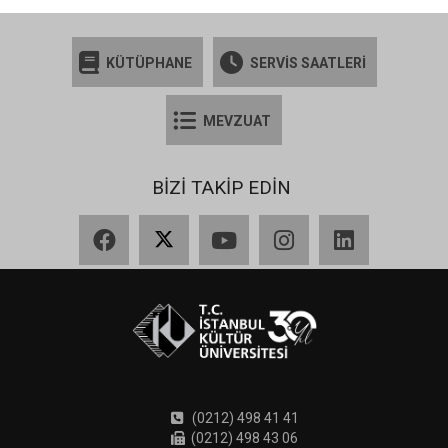
KÜTÜPHANE
SERVİS SAATLERİ
MEVZUAT
BİZİ TAKİP EDİN
Facebook
X
YouTube
Instagram
LinkedIn
(0212) 498 41 41
(0212) 498 43 06