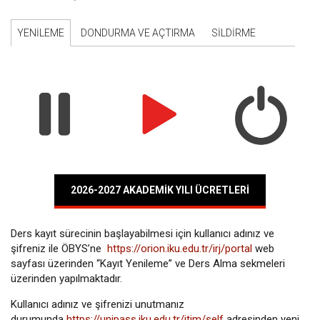
YENILEME
DONDURMA VE AÇTIRMA
SİLDİRME
2026-2027 AKADEMIK YILI ÜCRETLERI
Ders kayıt sürecinin başlayabilmesi için kullanıcı adınız ve
şifreniz ile ÖBYS’ne
https://orion.iku.edu.tr/irj/portal
web
sayfası üzerinden “Kayıt Yenileme” ve Ders Alma sekmeleri
üzerinden yapılmaktadır.
Kullanıcı adınız ve şifrenizi unutmanız
durumunda
https://unipass.iku.edu.tr/itim/self
adresinden yeni