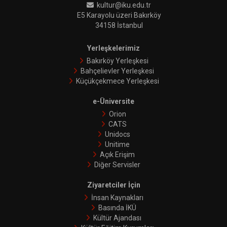
kultur@iku.edu.tr
E5 Karayolu üzeri Bakırköy
34158 İstanbul
Yerleşkelerimiz
Bakırköy Yerleşkesi
Bahçelievler Yerleşkesi
Küçükçekmece Yerleşkesi
e-Üniversite
Orion
CATS
Unidocs
Unitime
Açık Erişim
Diğer Servisler
Ziyaretciler İçin
İnsan Kaynakları
Basında İKÜ
Kültür Ajandası