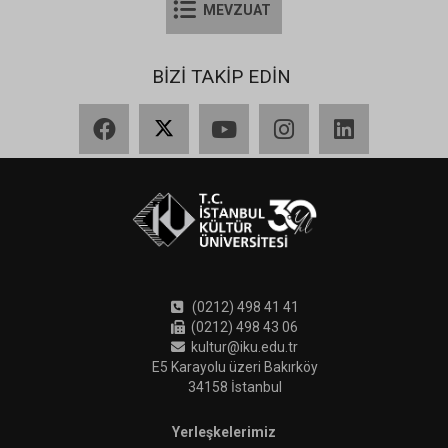
MEVZUAT
BİZİ TAKİP EDİN
Facebook
X
YouTube
Instagram
LinkedIn
(0212) 498 41 41
(0212) 498 43 06
kultur@iku.edu.tr
E5 Karayolu üzeri Bakırköy
34158 İstanbul
Yerleşkelerimiz