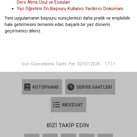
Ders Alma Usul ve Esasları
Yaz Öğretimi Ön Başvuru Kullanıcı Yardımcı Dokümanı
Yeni uygulamanın başvuru süreçlerinizi daha pratik ve erişilebilir
hale getirmesini temenni eder, başarılı bir yaz dönemi
geçirmenizi dileriz.
Son Güncelleme Tarihi: Per, 02/07/2026 - 17:11
KÜTÜPHANE
SERVİS SAATLERİ
MEVZUAT
BİZİ TAKİP EDİN
Facebook
X
YouTube
Instagram
LinkedIn