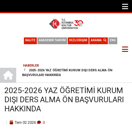
KALİTE
AKADEMİK TAKVİM
HIZLI ERİŞİM
ARAMA
ENG
HABERLER
ANA SAYFA
/
2025-2026 YAZ ÖĞRETIMI KURUM DIŞI DERS ALMA ÖN
SAYFA
BAŞVURULARI HAKKINDA
YOLU
2025-2026 YAZ ÖĞRETIMI KURUM
DIŞI DERS ALMA ÖN BAŞVURULARI
HAKKINDA
Tem
02
2026
0