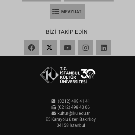
MEVZUAT
BİZİ TAKİP EDİN
Facebook
X
YouTube
Instagram
LinkedIn
(0212) 498 41 41
(0212) 498 43 06
kultur@iku.edu.tr
E5 Karayolu üzeri Bakırköy
34158 İstanbul